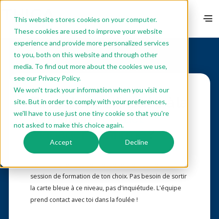
This website stores cookies on your computer.
These cookies are used to improve your website
experience and provide more personalized services
to you, both on this website and through other
media. To find out more about the cookies we use,
see our Privacy Policy.
We won't track your information when you visit our
Tu souhaites t'inscrire à la
site. But in order to comply with your preferences,
we'll have to use just one tiny cookie so that you're
formation
Product
not asked to make this choice again.
Manager Confirmé
?
Accept
Decline
Ce formulaire nous permet de te pré-inscrire à la
session de formation de ton choix. Pas besoin de sortir
la carte bleue à ce niveau, pas d'inquiétude. L'équipe
prend contact avec toi dans la foulée !