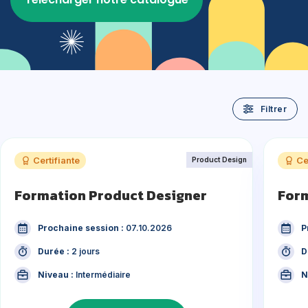
Filtrer
Certifiante
Ce
Product Design
Formation Product Designer
Form
Prochaine session :
07.10.2026
P
Durée :
2 jours
D
Niveau :
Intermédiaire
N