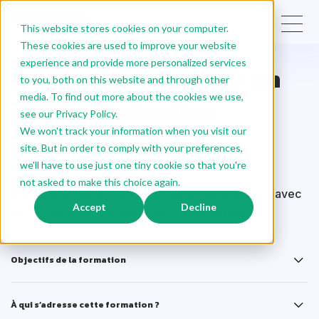
This website stores cookies on your computer.
These cookies are used to improve your website
experience and provide more personalized services
Formation Préparer un
to you, both on this website and through other
media. To find out more about the cookies we use,
guide d'entretien
see our Privacy Policy.
utilisateur avec l'IA
We won't track your information when you visit our
site. But in order to comply with your preferences,
we'll have to use just one tiny cookie so that you're
not asked to make this choice again.
Produire un guide d'entretien structuré avec l'IA, avec
Accept
Decline
questions ouvertes, relances et biais corrigés.
Objectifs de la formation
À qui s’adresse cette formation ?