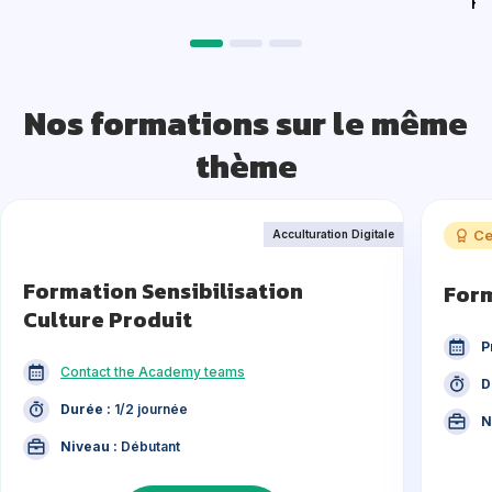
Re
Nos formations sur le même
thème
Ce
Acculturation Digitale
Formation Sensibilisation
Form
Culture Produit
P
Contact the Academy teams
D
Durée :
1/2 journée
N
Niveau :
Débutant