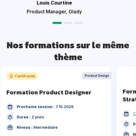
Louis Courtine
Product Manager, Glady
Nos formations sur le même
thème
Certifiante
Product Design
Form
Formation Product Designer
Stra
Prochaine session :
7.10.2026
C
Durée :
2 jours
D
Niveau :
Intermédiaire
N