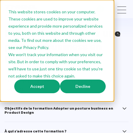
This website stores cookies on your computer.
These cookies are used to improve your website
experience and provide more personalized services
Formation Adopter une
to you, both on this website and through other
media. To find out more about the cookies we use,
posture business en
see our Privacy Policy.
Product Design
We won't track your information when you visit our
site. But in order to comply with your preferences,
we'll have to use just one tiny cookie so that you're
not asked to make this choice again.
Comprendre l’impact du design dans la stratégie
Accept
Decline
business.
Objectifs de la formation Adopter un posture business en
Product Design
À qui s’adresse cette formation ?