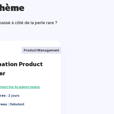
thème
assé à côté de la perle rare ?
Product Management
ation Product
er
ntact the Academy teams
rée :
2 jours
veau :
Débutant