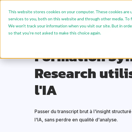
This website stores cookies on your computer. These cookies are 
Nos Formations
Format
services to you, both on this website and through other media. To f
We won't track your information when you visit our site. But in orde
Nous écrire
so that you're not asked to make this choice again.
Accueil
Nos formations
Data IA
Formation Syn
Formation Syn
Research utili
l'IA
Passer du transcript brut à l'insight structur
l'IA, sans perdre en qualité d'analyse.