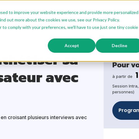
used to improve your website experience and provide more personalized
ions IA
Offre Sur Mesure
Offre Modulaire
Nos Format
ind out more about the cookies we use, see our Privacy Policy.
r to comply with your preferences, we'll have to use just one tiny cookie
thétiser sa Research utilisateur avec l'IA
Accept
Decline
thétiser sa
Pour v
sateur avec
à partir de
Session Intra
personnes)
Program
é en croisant plusieurs interviews avec