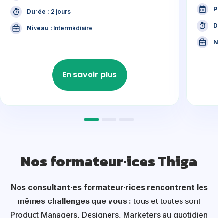
P
Durée :
2 jours
D
Niveau :
Intermédiaire
N
En savoir plus
Nos formateur·ices Thiga
Nos consultant·es formateur·rices rencontrent les
mêmes challenges que vous :
tous et toutes sont
Product Managers, Designers, Marketers au quotidien