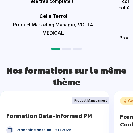
été très complète !
"
cont
cohére
Célia Terrol
Product Marketing Manager,
VOLTA
MEDICAL
Produ
Nos formations sur le même
thème
Ce
Product Management
Formation Data-Informed PM
For
Con
Prochaine session :
9.11.2026