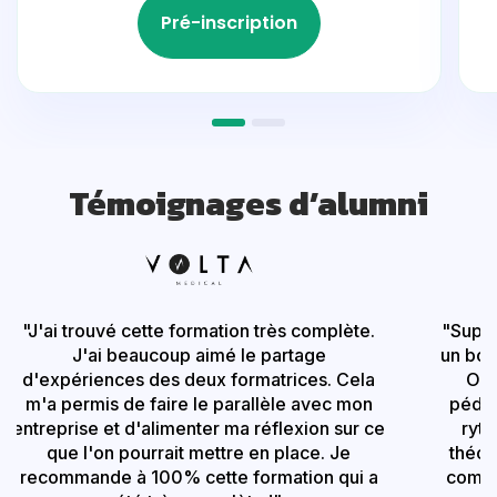
Pré-inscription
Témoignages d’alumni
"
J'ai trouvé cette formation très complète.
"
Super
J'ai beaucoup aimé le partage
un bon
d'expériences des deux formatrices. Cela
On 
m'a permis de faire le parallèle avec mon
pédag
entreprise et d'alimenter ma réflexion sur ce
ryth
que l'on pourrait mettre en place. Je
théor
recommande à 100% cette formation qui a
comme