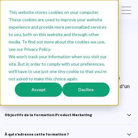
FR
This website stores cookies on your computer.
These cookies are used to improve your website
experience and provide more personalized services
Formation Product
to you, both on this website and through other
media. To find out more about the cookies we use,
Marketing
see our Privacy Policy.
We won't track your information when you visit our
site. But in order to comply with your preferences,
Certifiante
we'll have to use just one tiny cookie so that you're
Découvrez le spectre du Product Marketing et les
not asked to make this choice again.
responsabilités associées pour assurer le succès d'un
Accept
Decline
produit digital sur le marché.
Objectifs de la formation Product Marketing
À qui s’adresse cette formation ?