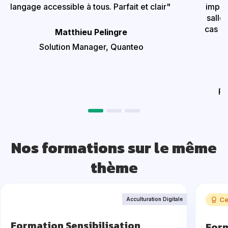
langage accessible à tous. Parfait et clair"
impor
salle
cas p
Matthieu Pelingre
Solution Manager,
Quanteo
Re
Nos formations sur le même
thème
Ce
Acculturation Digitale
Formation Sensibilisation
Form