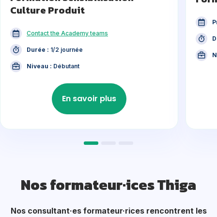
Culture Produit
P
Contact the Academy teams
D
Durée :
1/2 journée
N
Niveau :
Débutant
En savoir plus
Nos formateur·ices Thiga
Nos consultant·es formateur·rices rencontrent les