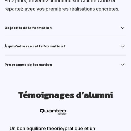
En 2 jours, devenez autonome sur Claude Code et
repartez avec vos premières réalisations concrètes.
Objectifs de la formation
À qui s’adresse cette formation ?
Programme de formation
Témoignages d’alumni
Un bon équilibre théorie/pratique et un
"