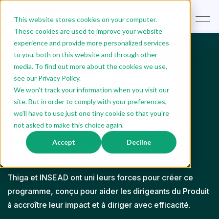
FR
This website stores cookies on your computer.
These cookies are used to improve your website
experience and provide more personalized services
to you, both on this website and through other
media. To find out more about the cookies we use,
see our Privacy Policy.
We won't track your information when you visit our
site. But in order to comply with your preferences,
we'll have to use just one tiny cookie so that you're
PRODUCT LEADERSHIP
not asked to make this choice again.
PROGRAMME
Accept
Decline
Thiga et INSEAD ont uni leurs forces pour créer ce
programme, conçu pour aider les dirigeants du Produit
à accroître leur impact et à diriger avec efficacité.