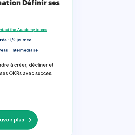
ation Définir ses
ntact the Academy teams
rée :
1/2 journée
veau :
Intermédiaire
dre à créer, décliner et
r ses OKRs avec succès.
avoir plus