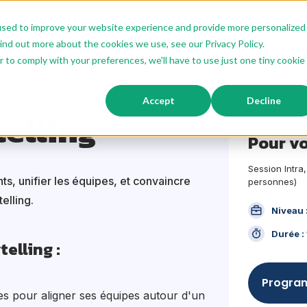
used to improve your website experience and provide more personalized
ions IA
Offre Sur Mesure
Offre Modulaire
Nos Format
ind out more about the cookies we use, see our Privacy Policy.
r to comply with your preferences, we'll have to use just one tiny cookie
Product Storytelling
Accept
Decline
telling
Pour v
Session Intra,
ts, unifier les équipes, et convaincre
personnes)
elling.
Niveau 
Durée :
telling
Program
es pour aligner ses équipes autour d'un