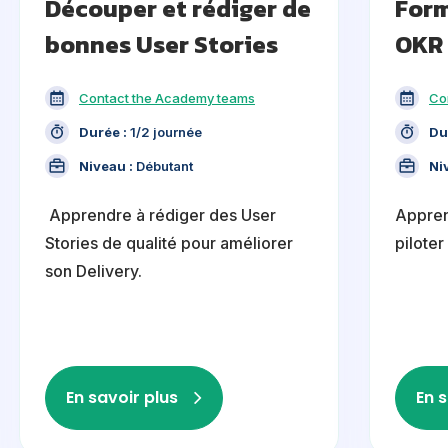
Découper et rédiger de
Form
bonnes User Stories
OKR
Contact the Academy teams
Co
Durée :
1/2 journée
Du
Niveau :
Débutant
Ni
Apprendre à rédiger des User
Appren
Stories de qualité pour améliorer
pilote
son Delivery.
En savoir plus
En s