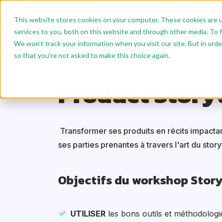
This website stores cookies on your computer. These cookies are 
Nos Formations
Format
services to you, both on this website and through other media. To f
We won't track your information when you visit our site. But in orde
Nous écrire
FR
so that you're not asked to make this choice again.
Accueil
Nos formations
Product Management
Product Story
Transformer ses produits en récits impactan
ses parties prenantes à travers l'art du storyt
Objectifs du workshop Story
UTILISER
les bons outils et méthodologi