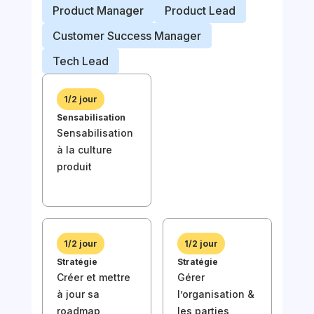
Product Manager
Product Lead
Prod
Customer Success Manager
Prod
Tech Lead
Busi
1/2 jour
Sensabilisation
1/2
Sensabilisation
Sens
à la culture
Sen
produit
à la
prod
1/2 jour
1/2 jour
Stratégie
Stratégie
Créer et mettre
Gérer
à jour sa
l’organisation &
1/2
roadmap
les parties