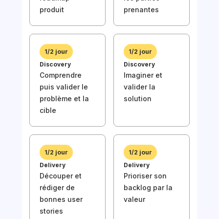
Stra
produit
prenantes
Com
l'é
de 
1/2 jour
1/2 jour
Discovery
Discovery
Comprendre
Imaginer et
puis valider le
valider la
problème et la
solution
cible
1/2
Disc
Com
puis
1/2 jour
1/2 jour
prob
Delivery
Delivery
cibl
Découper et
Prioriser son
rédiger de
backlog par la
bonnes user
valeur
stories