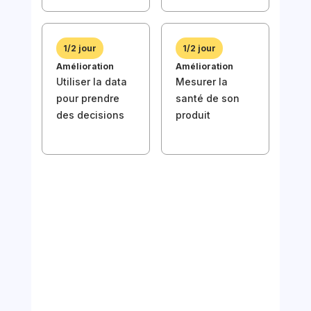
1/2
Deli
1/2 jour
1/2 jour
Réd
Amélioration
Amélioration
bon
Utiliser la data
Mesurer la
stor
pour prendre
santé de son
prio
des decisions
produit
back
val
1/2
Amél
Util
pou
des