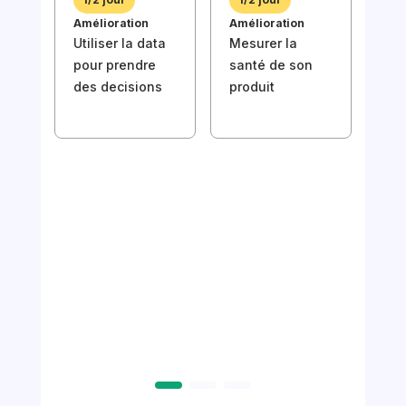
Réd
Amélioration
Amélioration
bon
Utiliser la data
Mesurer la
stor
pour prendre
santé de son
prio
des decisions
produit
back
val
1/2
Amél
Util
pou
des