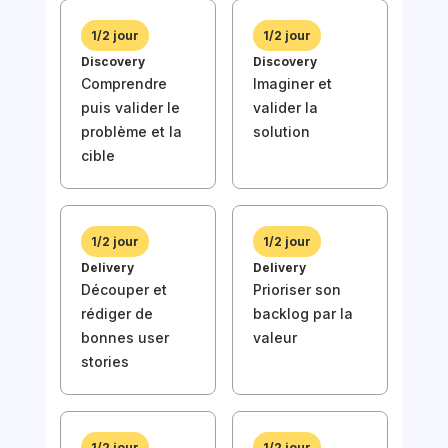
de 
1/2 jour
1/2 jour
Discovery
Discovery
Comprendre
Imaginer et
puis valider le
valider la
problème et la
solution
cible
1/2
Disc
Com
puis
1/2 jour
1/2 jour
prob
Delivery
Delivery
cibl
Découper et
Prioriser son
rédiger de
backlog par la
bonnes user
valeur
stories
1/2
Deli
1/2 jour
1/2 jour