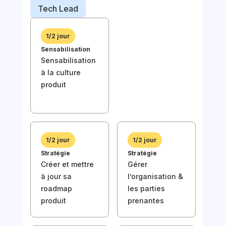
Prod
Tech Lead
Busi
1/2 jour
Sensabilisation
1/2
Sensabilisation
Sens
à la culture
Sen
produit
à la
prod
1/2 jour
1/2 jour
Stratégie
Stratégie
Créer et mettre
Gérer
à jour sa
l’organisation &
1/2
roadmap
les parties
Stra
produit
prenantes
Com
l'é