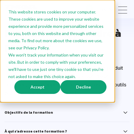
FR
This website stores cookies on your computer.
These cookies are used to improve your website
experience and provide more personalized services
Formation Apprendre à
to you, both on this website and through other
media. To find out more about the cookies we use,
prompter
see our Privacy Policy.
We won't track your information when you visit our
site. But in order to comply with your preferences,
Pratiquer l’art du prompting dans un contexte produit
we'll have to use just one tiny cookie so that you're
pour booster sa productivité et sa créativité au
not asked to make this choice again.
quotidien, tout en apprenant à personnaliser ses outils
Accept
Decline
et à créer son propre Assistant IA.
Objectifs de la formation
À qui s’adresse cette formation ?