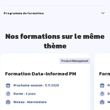
Programme de formation
Nos formations sur le même
thème
Product Management
Formation Data-Informed PM
Form
Prochaine session :
9.11.2026
P
Durée :
2 jours
D
Niveau :
Intermédiaire
N