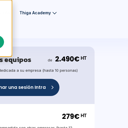
odular
Thiga Academy
2.490€ ᴴᵀ
s equipos
de
 dedicada a su empresa (hasta 10 personas)
ar una sesión Intra
279€ ᴴᵀ
compartida con otras empresas (hasta 12