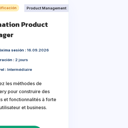
ificación
Product Management
ation Product
ager
óxima sesión :
16.09.2026
ración :
2 jours
el :
Intermédiaire
sez les méthodes de
ery pour construire des
s et fonctionnalités à forte
utilisateur et business.