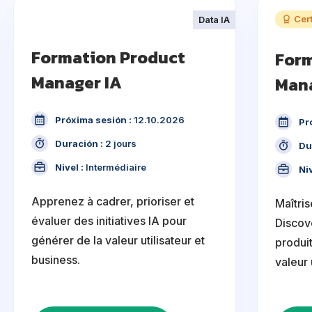
Cert
Data IA
Formation Product
Form
Manager IA
Man
Próxima sesión :
12.10.2026
Pr
Duración :
2 jours
Du
Nivel :
Intermédiaire
Niv
Apprenez à cadrer, prioriser et
Maîtri
évaluer des initiatives IA pour
Discov
générer de la valeur utilisateur et
produit
business.
valeur 