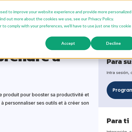
used to improve your website experience and provide more personalized
ida
Formación En IA
Formación En Producto
Oferta M
ind out more about the cookies we use, see our Privacy Policy.
r to comply with your preferences, we'll have to use just one tiny cookie
ormation Apprendre à prompter
Accept
Decline
prendre à
Para su
Intra sesión,
Program
e produit pour booster sa productivité et
 à personnaliser ses outils et à créer son
Para ti
Intersesión, 