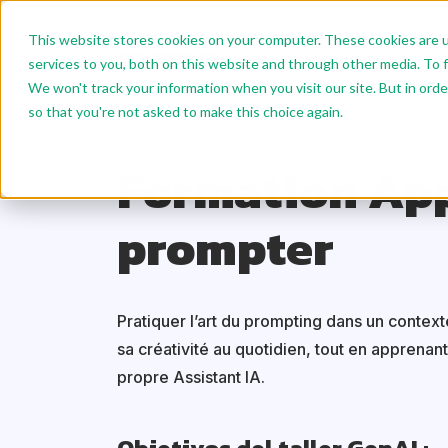
This website stores cookies on your computer. These cookies are 
Nuestra Formación A Med
services to you, both on this website and through other media. To f
We won't track your information when you visit our site. But in orde
Contacto
ES
so that you're not asked to make this choice again.
Inicio
Nuestros cursos de formación
Data IA
F
Formation Ap
prompter
Pratiquer l’art du prompting dans un context
sa créativité au quotidien, tout en apprenant
propre Assistant IA.