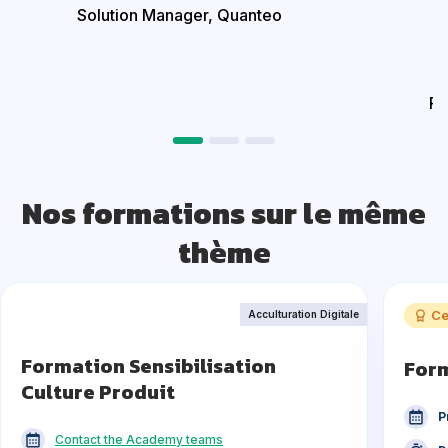
Solution Manager,
Quanteo
Re
Nos formations sur le même
thème
Ce
Acculturation Digitale
Formation Sensibilisation
Form
Culture Produit
P
Contact the Academy teams