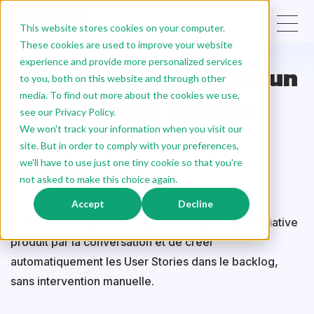
This website stores cookies on your computer.
These cookies are used to improve your website
experience and provide more personalized services
Formation Construire un
to you, both on this website and through other
media. To find out more about the cookies we use,
agent PO qui crée ses
see our Privacy Policy.
User Stories dans le
We won't track your information when you visit our
site. But in order to comply with your preferences,
backlog
we'll have to use just one tiny cookie so that you're
not asked to make this choice again.
Accept
Decline
Construire un agent IA capable de cadrer une initiative
produit par la conversation et de créer
automatiquement les User Stories dans le backlog,
sans intervention manuelle.