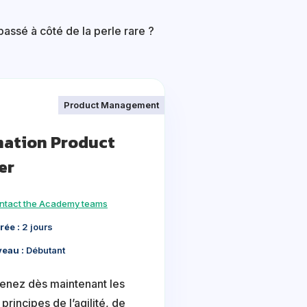
assé à côté de la perle rare ?
Product Management
ation Product
er
ntact the Academy teams
rée :
2 jours
veau :
Débutant
nez dès maintenant les
principes de l’agilité, de