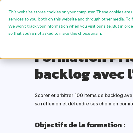
This website stores cookies on your computer. These cookies are 
Nos Formations
Format
services to you, both on this website and through other media. To f
We won't track your information when you visit our site. But in orde
Nous écrire
so that you're not asked to make this choice again.
Accueil
Nos formations
Product Management
Formation Pri
backlog avec l
Scorer et arbitrer 100 items de backlog avec
sa réflexion et défendre ses choix en comit
Objectifs de la formation