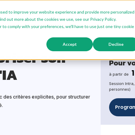
used to improve your website experience and provide more personalized
ions IA
Offre Sur Mesure
Offre Modulaire
Nos Format
ind out more about the cookies we use, see our Privacy Policy.
r to comply with your preferences, we'll have to use just one tiny cookie
Formation Prioriser son backlog avec l'IA
Accept
Decline
oriser son
Pour v
'IA
à partir de
Session Intra
personnes)
 des critères explicites, pour structurer
é.
Program