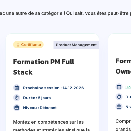
 une autre de sa catégorie ! Qui sait, vous êtes peut-être p
Certifiante
Product Management
Form
Formation PM Full
Own
Stack
Co
Prochaine session :
14.12.2026
Du
Durée :
5 jours
Ni
Niveau :
Débutant
Compre
Montez en compétences sur les
grands 
méthodes et stratégies ainsi que la