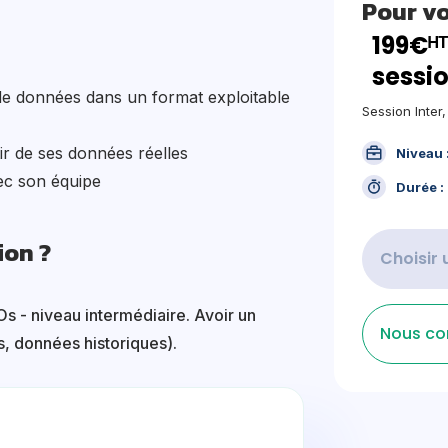
Pour v
199€ᴴᵀ
sessio
de données dans un format exploitable
Session Inter
ir de ses données réelles
Niveau 
ec son équipe
Durée :
ion ?
Choisir 
 - niveau intermédiaire. Avoir un
Nous co
s, données historiques).