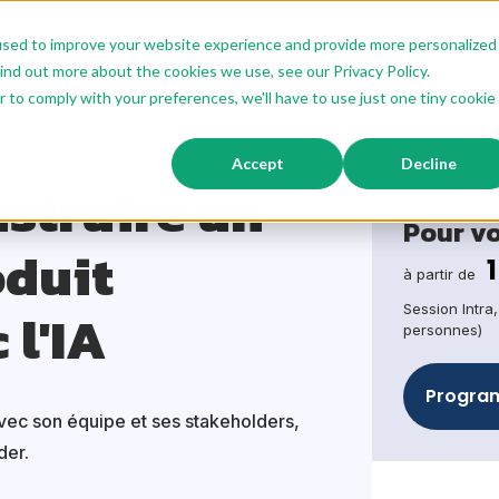
used to improve your website experience and provide more personalized
ions IA
Offre Sur Mesure
Offre Modulaire
Nos Format
ind out more about the cookies we use, see our Privacy Policy.
r to comply with your preferences, we'll have to use just one tiny cookie
Formation Construire un dashboard produit interactif avec l'IA
Accept
Decline
struire un
Pour v
oduit
à partir de
 l'IA
Session Intra
personnes)
Program
vec son équipe et ses stakeholders,
der.