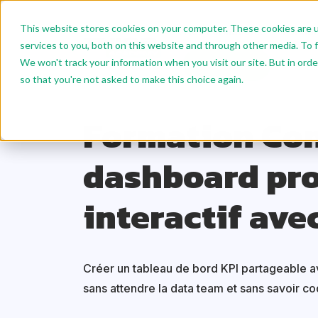
This website stores cookies on your computer. These cookies are 
Nos Formations
Format
services to you, both on this website and through other media. To f
We won't track your information when you visit our site. But in orde
Nous écrire
so that you're not asked to make this choice again.
Accueil
Nos formations
Product Management
Formation Con
dashboard pr
interactif avec
Créer un tableau de bord KPI partageable a
sans attendre la data team et sans savoir co