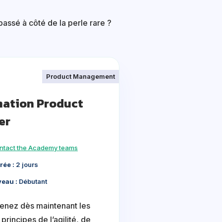
assé à côté de la perle rare ?
Product Management
ation Product
er
ntact the Academy teams
rée :
2 jours
veau :
Débutant
nez dès maintenant les
principes de l’agilité, de