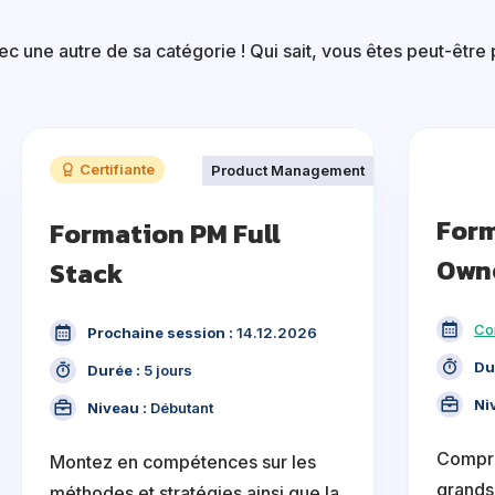
 une autre de sa catégorie ! Qui sait, vous êtes peut-être p
Certifiante
Product Management
Form
Formation PM Full
Own
Stack
Co
Prochaine session :
14.12.2026
Du
Durée :
5 jours
Ni
Niveau :
Débutant
Compre
Montez en compétences sur les
grands 
méthodes et stratégies ainsi que la