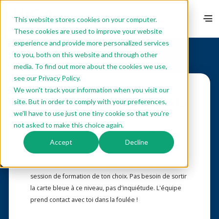
This website stores cookies on your computer.
These cookies are used to improve your website
experience and provide more personalized services
to you, both on this website and through other
media. To find out more about the cookies we use,
see our Privacy Policy.
We won't track your information when you visit our
Tu souhaites t'inscrire à la
site. But in order to comply with your preferences,
we'll have to use just one tiny cookie so that you're
formation
Product
not asked to make this choice again.
Manager Confirmé
?
Accept
Decline
Ce formulaire nous permet de te pré-inscrire à la
session de formation de ton choix. Pas besoin de sortir
la carte bleue à ce niveau, pas d'inquiétude. L'équipe
prend contact avec toi dans la foulée !