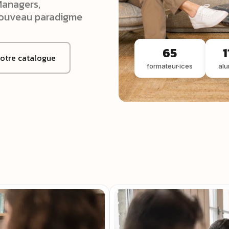
Managers,
 nouveau paradigme
65
1
notre catalogue
formateur·ices
alu