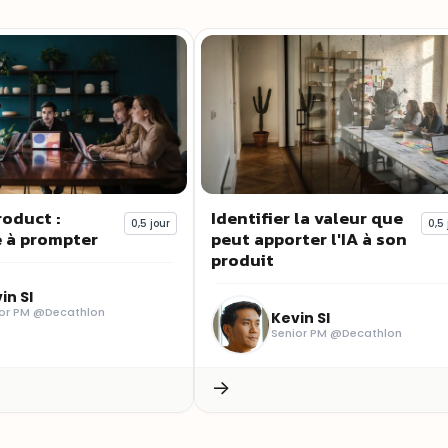
oduct :
Identifier la valeur que
0,5 jour
0,5 
 à prompter
peut apporter l'IA à son
produit
in SI
or PM @Decathlon
Kevin SI
Senior PM @Decathlon
→