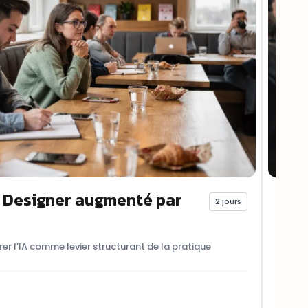
 Designer augmenté par
For
2 jours
Apprene
utilisa
grer l’IA comme levier structurant de la pratique