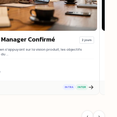
 Manager Confirmé
For
2 jours
 s’appuyant sur la vision produit, les objectifs
Maîtri
u ...
forte va
o
→
★
★
INTRA
INTER
‹
›