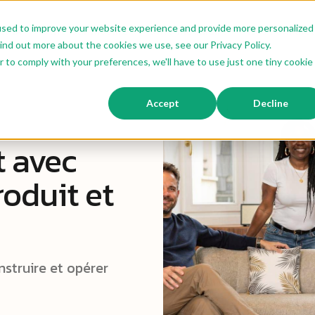
used to improve your website experience and provide more personalized
ns IA
Offre Sur Mesure
Offre Modulaire
Nos Formate
ind out more about the cookies we use, see our Privacy Policy.
r to comply with your preferences, we'll have to use just one tiny cookie
Accept
Decline
 avec
oduit et
nstruire et opérer