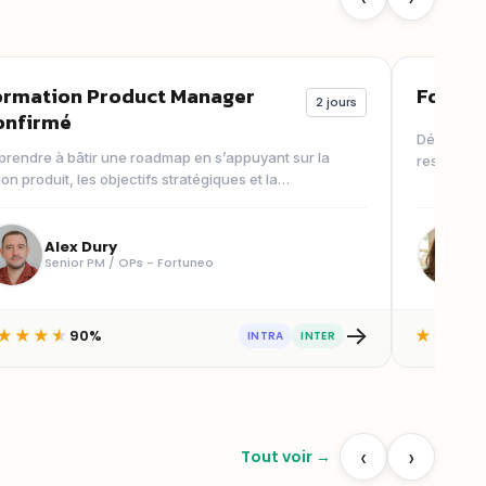
ormation Product Manager
Format
2 jours
onfirmé
Découvrez 
prendre à bâtir une roadmap en s’appuyant sur la
responsab
ion produit, les objectifs stratégiques et la
produit digi
naissance du ...
Alex Dury
Senior PM / OPs - Fortuneo
→
90%
★
★
★
★
★
★
★
INTRA
INTER
‹
›
Tout voir →