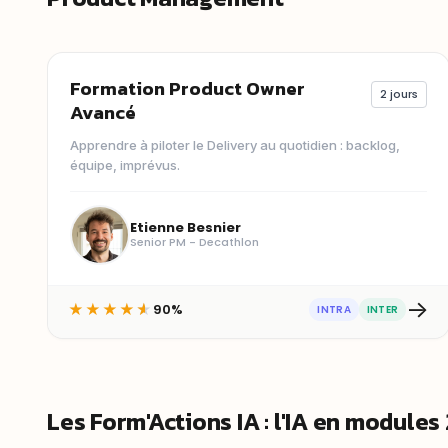
Formation Product Owner
2 jours
Avancé
Apprendre à piloter le Delivery au quotidien : backlog,
équipe, imprévus.
Etienne Besnier
Senior PM - Decathlon
→
90%
★
★
★
★
★
INTRA
INTER
Les Form'Actions IA : l'IA en modules 