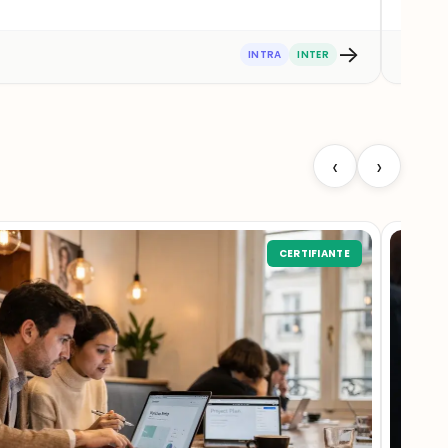
→
★
★
INTRA
INTER
‹
›
CERTIFIANTE