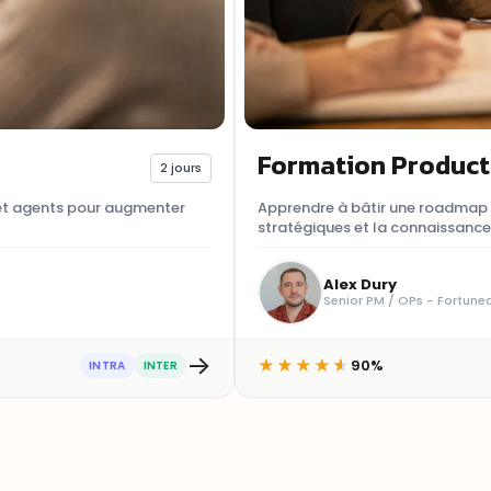
Formation Product
2 jours
s et agents pour augmenter
Apprendre à bâtir une roadmap en
stratégiques et la connaissance d
Alex Dury
Senior PM / OPs - Fortune
→
90%
★
★
★
★
★
INTRA
INTER