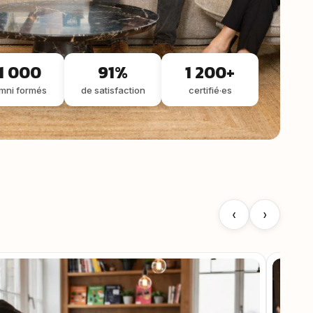
1 000
91%
1 200+
mni formés
de satisfaction
certifié·es
‹
›