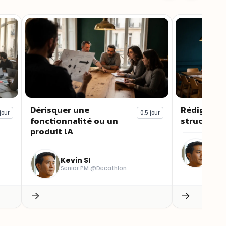
Dérisquer une
Rédiger u
jour
0,5 jour
fonctionnalité ou un
structuré a
produit lA
Kevi
Senio
Kevin SI
Senior PM @Decathlon
→
→