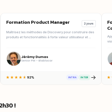
Formation Product Manager
F
2 jours
C
Maîtrisez les méthodes de Discovery pour construire des
Ap
produits et fonctionnalités à forte valeur utilisateur et ...
vis
con
Jérémy Dumas
Senior PM - Blablacar
→
92%
★
★
★
★
★
★
INTRA
INTER
2h30 !