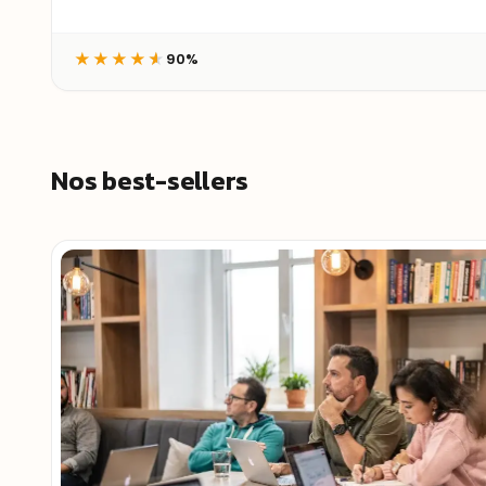
90%
★
★
★
★
★
Nos best-sellers