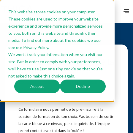
This website stores cookies on your computer.
These cookies are used to improve your website
experience and provide more personalized services
to you, both on this website and through other
media. To find out more about the cookies we use,
see our Privacy Policy.
We won't track your information when you visit our
Tu souhaites t'inscrire à la
site. But in order to comply with your preferences,
we'll have to use just one tiny cookie so that you're
formation
Leaders -
not asked to make this choice again.
Scaler son orgnisation
Accept
Decline
Produit
?
Ce formulaire nous permet de te pré-inscrire à la
session de formation de ton choix. Pas besoin de sortir
la carte bleue à ce niveau, pas d'inquiétude. L'équipe
prend contact avec toi dans la foulée !