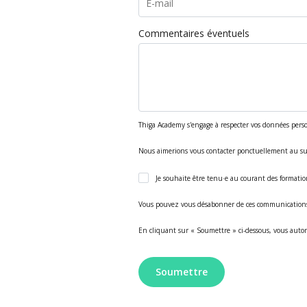
Commentaires éventuels
Thiga Academy s'engage à respecter vos données pers
Nous aimerions vous contacter ponctuellement au suje
Je souhaite être tenu·e au courant des formati
Vous pouvez vous désabonner de ces communication
En cliquant sur « Soumettre » ci-dessous, vous autor