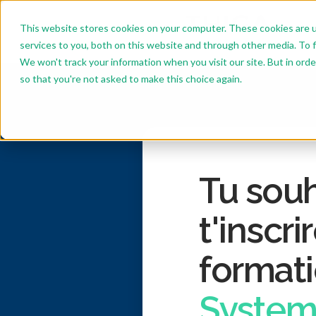
This website stores cookies on your computer. These cookies are 
services to you, both on this website and through other media. To f
We won't track your information when you visit our site. But in orde
so that you're not asked to make this choice again.
Tu souh
t'inscrir
format
Syste