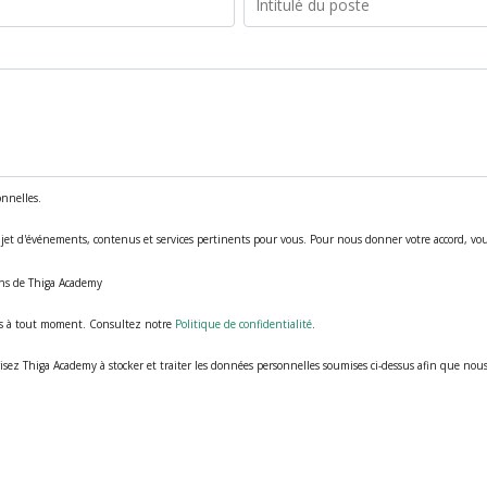
onnelles.
t d'événements, contenus et services pertinents pour vous. Pour nous donner votre accord, vous 
ons de Thiga Academy
s à tout moment. Consultez notre
Politique de confidentialité
.
isez Thiga Academy à stocker et traiter les données personnelles soumises ci-dessus afin que no