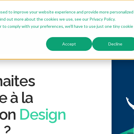
used to improve your website experience and provide more personalized
Nos formations
Notre offre sur mesure
Thiga 
ind out more about the cookies we use, see our Privacy Policy.
r to comply with your preferences, we'll have to use just one tiny cookie
Accept
Decline
aites
e à la
ion
Design
m
?