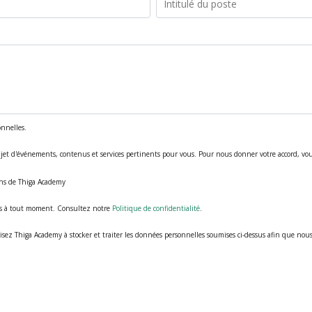
onnelles.
t d'événements, contenus et services pertinents pour vous. Pour nous donner votre accord, vous 
ons de Thiga Academy
s à tout moment. Consultez notre
Politique de confidentialité
.
isez Thiga Academy à stocker et traiter les données personnelles soumises ci-dessus afin que no