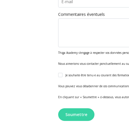
Commentaires éventuels
Thiga Academy s'engage à respecter vos données pers
Nous aimerions vous contacter ponctuellement au suje
Je souhaite être tenu·e au courant des formati
Vous pouvez vous désabonner de ces communication
En cliquant sur « Soumettre » ci-dessous, vous autor