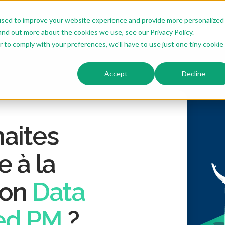
used to improve your website experience and provide more personalized
Nos formations
Notre offre sur mesure
Thiga 
ind out more about the cookies we use, see our Privacy Policy.
r to comply with your preferences, we'll have to use just one tiny cookie
Accept
Decline
aites
e à la
ion
Data
ed PM
?