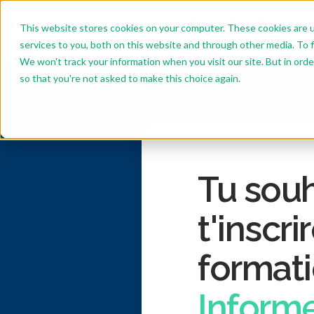
This website stores cookies on your computer. These cookies are 
services to you, both on this website and through other media. To f
We won't track your information when you visit our site. But in orde
so that you're not asked to make this choice again.
Tu souh
t'inscrir
format
Inform